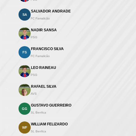
SALVADOR ANDRADE
8
SA
FC Famalicão
NADIR SANSA
9
PSG
FRANCISCO SILVA
10
FS
FC Famalicão
LEO RAINEAU
11
PSG
RAFAEL SILVA
12
AVS
GUSTAVO GUERREIRO
13
GG
SL Benfica
WILLIAM FELIZARDO
14
WF
SL Benfica