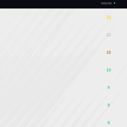
GOLOS
12
12
10
10
9
9
9