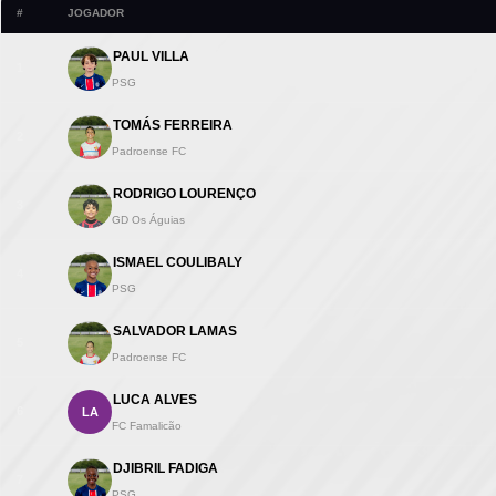
#
JOGADOR
PAUL VILLA
1
PSG
TOMÁS FERREIRA
2
Padroense FC
RODRIGO LOURENÇO
3
GD Os Águias
ISMAEL COULIBALY
4
PSG
SALVADOR LAMAS
5
Padroense FC
LUCA ALVES
6
LA
FC Famalicão
DJIBRIL FADIGA
7
PSG