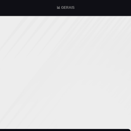
📊 GERAIS