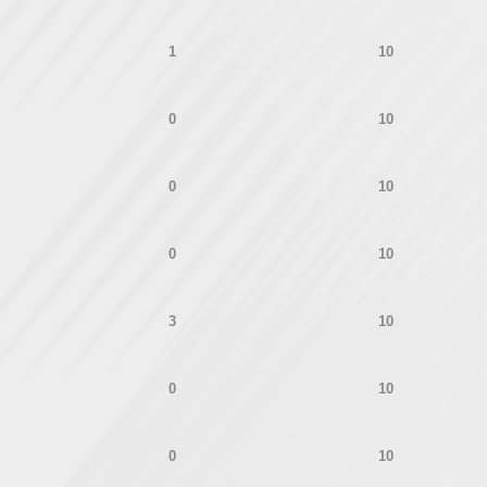
1
10
0
10
0
10
0
10
3
10
0
10
0
10