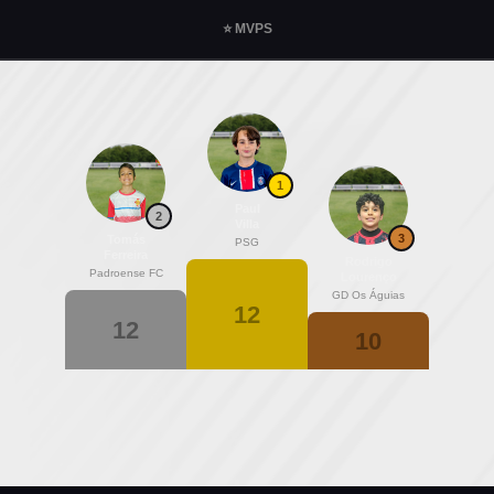
⭐ MVPS
1
Paul
2
Villa
3
Tomás
PSG
Ferreira
Rodrigo
Padroense FC
Lourenço
GD Os Águias
12
12
10