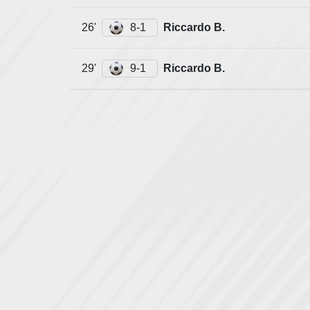
26'
8-1
Riccardo B.
29'
9-1
Riccardo B.