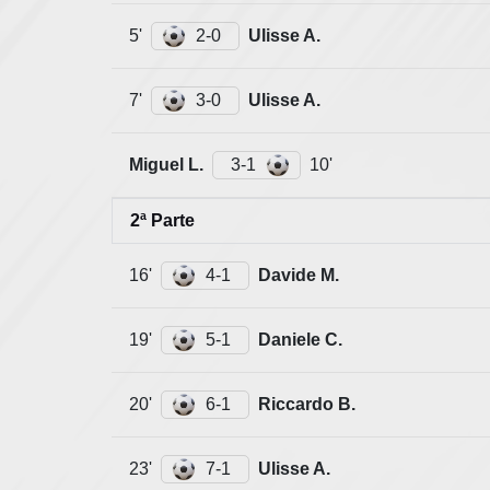
5'
2-0
Ulisse A.
7'
3-0
Ulisse A.
Miguel L.
3-1
10'
2ª Parte
16'
4-1
Davide M.
19'
5-1
Daniele C.
20'
6-1
Riccardo B.
23'
7-1
Ulisse A.