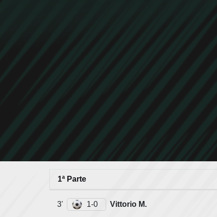
1ª Parte
3'
1-0
Vittorio M.