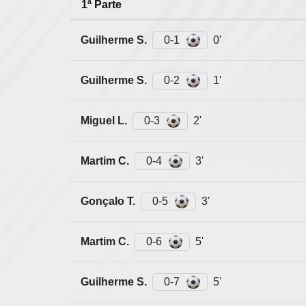
1ª Parte
Guilherme S.
0-1
0'
Guilherme S.
0-2
1'
Miguel L.
0-3
2'
Martim C.
0-4
3'
Gonçalo T.
0-5
3'
Martim C.
0-6
5'
Guilherme S.
0-7
5'