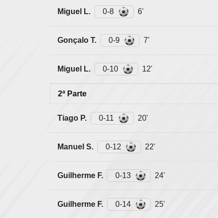
Miguel L.
0-8
6'
Gonçalo T.
0-9
7'
Miguel L.
0-10
12'
2ª Parte
Tiago P.
0-11
20'
Manuel S.
0-12
22'
Guilherme F.
0-13
24'
Guilherme F.
0-14
25'