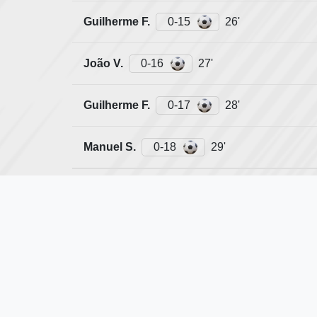
Guilherme F.
0-15
26'
João V.
0-16
27'
Guilherme F.
0-17
28'
Manuel S.
0-18
29'