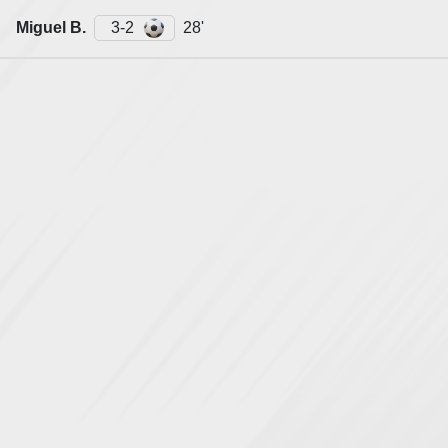
Miguel B.
3-2
28'