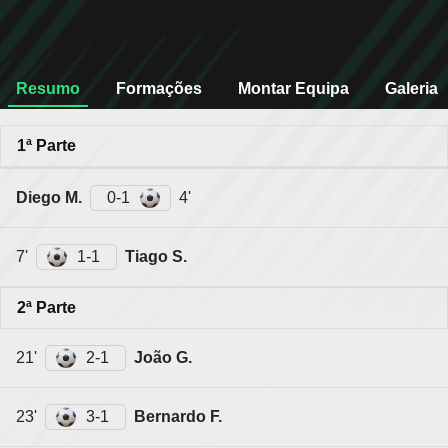
Resumo
Formações
Montar Equipa
Galeria
1ª Parte
Diego M.
0-1
4'
7'
1-1
Tiago S.
2ª Parte
21'
2-1
João G.
23'
3-1
Bernardo F.