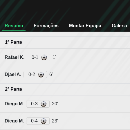
Resumo
Formações
Montar Equipa
Galeria
1ª Parte
Rafael K.
0-1
1'
Djael A.
0-2
6'
2ª Parte
Diego M.
0-3
20'
Diego M.
0-4
23'