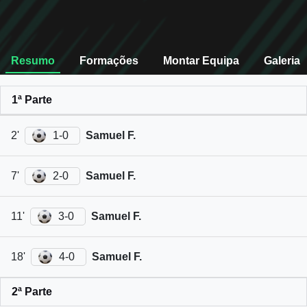
Resumo
Formações
Montar Equipa
Galeria
1ª Parte
2'
1-0
Samuel F.
7'
2-0
Samuel F.
11'
3-0
Samuel F.
18'
4-0
Samuel F.
2ª Parte