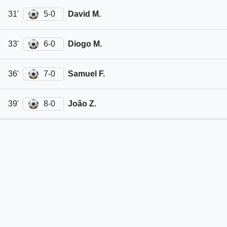
31'
5-0
David M.
33'
6-0
Diogo M.
36'
7-0
Samuel F.
39'
8-0
João Z.