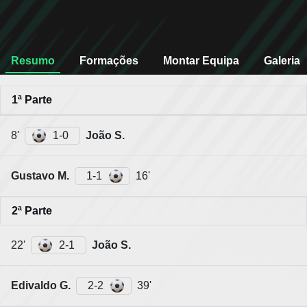
Resumo
Formações
Montar Equipa
Galeria
1ª Parte
8'
1-0
João S.
Gustavo M.
1-1
16'
2ª Parte
22'
2-1
João S.
Edivaldo G.
2-2
39'