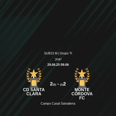
SUB15 M | Grupo TI
3º/4º
29.06.25 09:06
2
-
2
(3)
(1)
CD SANTA
MONTE
CLARA
CÓRDOVA
FC
Campo Casal Salvaterra