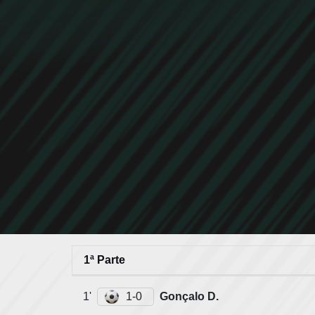
1ª Parte
1'
1-0
Gonçalo D.