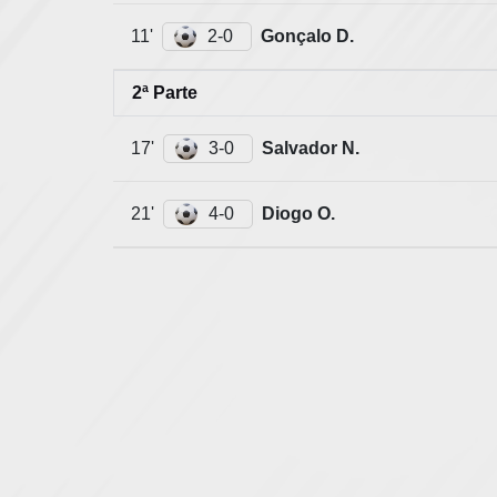
11'
2-0
Gonçalo D.
2ª Parte
17'
3-0
Salvador N.
21'
4-0
Diogo O.